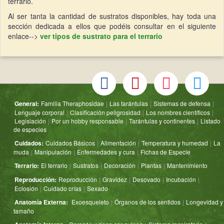
terrario.
Al ser tanta la cantidad de sustratos disponibles, hay toda una
sección dedicada a ellos que podéis consultar en el siguiente
enlace-->
ver tipos de sustrato para el terrario
General:
Familia Theraphosidae
|
Las tarántulas
|
Sistemas de defensa
|
Lenguaje corporal
|
Clasificación peligrosidad
|
Los nombres científicos
|
Legislación
|
Por un hobby responsable
|
Tarántulas y continentes
|
Listado
de especies
Cuidados:
Cuidados Básicos
|
Alimentación
|
Temperatura y humedad
|
La
muda
|
Manipulación
|
Enfermedades y cura
|
Fichas de Especie
Terrario:
El terrario
|
Sustratos
|
Decoración
|
Plantas
|
Mantenimiento
Reproducción:
Reproducción
|
Gravidez
|
Desovado
|
Incubación
|
Eclosión
|
Cuidado crías
|
Sexado
Anatomía Externa:
Exoesqueleto
|
Órganos de los sentidos
|
Longevidad y
tamaño