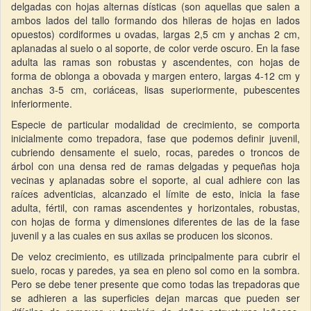
delgadas con hojas alternas dísticas (son aquellas que salen a
ambos lados del tallo formando dos hileras de hojas en lados
opuestos) cordiformes u ovadas, largas 2,5 cm y anchas 2 cm,
aplanadas al suelo o al soporte, de color verde oscuro. En la fase
adulta las ramas son robustas y ascendentes, con hojas de
forma de oblonga a obovada y margen entero, largas 4-12 cm y
anchas 3-5 cm, coriáceas, lisas superiormente, pubescentes
inferiormente.
Especie de particular modalidad de crecimiento, se comporta
inicialmente como trepadora, fase que podemos definir juvenil,
cubriendo densamente el suelo, rocas, paredes o troncos de
árbol con una densa red de ramas delgadas y pequeñas hoja
vecinas y aplanadas sobre el soporte, al cual adhiere con las
raíces adventicias, alcanzado el límite de esto, inicia la fase
adulta, fértil, con ramas ascendentes y horizontales, robustas,
con hojas de forma y dimensiones diferentes de las de la fase
juvenil y a las cuales en sus axilas se producen los siconos.
De veloz crecimiento, es utilizada principalmente para cubrir el
suelo, rocas y paredes, ya sea en pleno sol como en la sombra.
Pero se debe tener presente que como todas las trepadoras que
se adhieren a las superficies dejan marcas que pueden ser