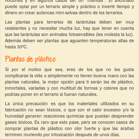
nociones y en algunos casos ser un "manitas". El aficonado
puede optar por un terrario simple y práctico o invertir tiempo y
dinero en crear autencas mini-selvas dentro de los terrarios.
Las plantas para terrarios de tarántulas deben ser muy
resistentes y no necesitar mucha luz, hay que tener en cuenta
que las tarántulas son animales fotosensibles (les molesta la luz).
Además deben ser plantas que aguanten temperaturas altas de
hasta 30ºC.
Plantas de plástico
Si por el motivo que sea, eres de los que no les gusta
complicarse la vida o simplemente no tienen buena mano con las
plantas naturales, la mejor opción para ti serán las de plástico,
inmortales, variadas y con multitud de formas y colores que no
podrias poner en el terrario si fueran naturales.
La única precaución es que los materiales utilizados en su
fabricación no sean tóxicos, o que con el calor excesivo y/o la
humedad generen reacciones químicas que puedan desprender
gases tóxicos. Es raro que esto pase, pero se conocen casos de
comprar plantas de plástico con olor fuerte y que las arañas
terminen muriendo por intoxicación después de unos días.