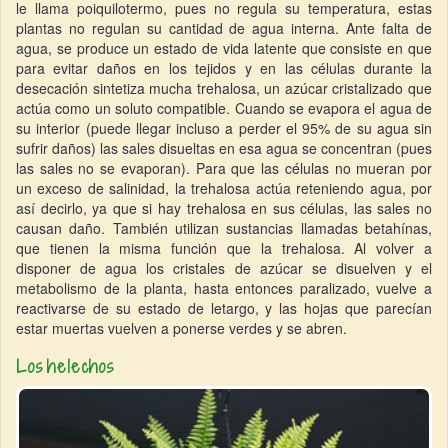
le llama poiquilotermo, pues no regula su temperatura, estas
plantas no regulan su cantidad de agua interna. Ante falta de
agua, se produce un estado de vida latente que consiste en que
para evitar daños en los tejidos y en las células durante la
desecación sintetiza mucha trehalosa, un azúcar cristalizado que
actúa como un soluto compatible. Cuando se evapora el agua de
su interior (puede llegar incluso a perder el 95% de su agua sin
sufrir daños) las sales disueltas en esa agua se concentran (pues
las sales no se evaporan). Para que las células no mueran por
un exceso de salinidad, la trehalosa actúa reteniendo agua, por
así decirlo, ya que si hay trehalosa en sus células, las sales no
causan daño. También utilizan sustancias llamadas betahínas,
que tienen la misma función que la trehalosa. Al volver a
disponer de agua los cristales de azúcar se disuelven y el
metabolismo de la planta, hasta entonces paralizado, vuelve a
reactivarse de su estado de letargo, y las hojas que parecían
estar muertas vuelven a ponerse verdes y se abren.
Los helechos