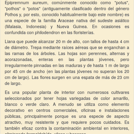
Epipremnum aureum, comúnmente conocido como "potus",
"pothos" o "potos" (antiguamente clasificado dentro del género
Pothos y, por esto, conocido habitualmente bajo este nombre) es
una especie de la familia Araceae nativa del sudeste asiático
(Malasia, Indonesia) y Nueva Guinea. En ocasiones es
confundida con philodendron en las floristerías.
Liana que puede alcanzar 20 m de alto, con tallos de hasta 4 cm
de diámetro. Trepa mediante raíces aéreas que se enganchan a
las ramas de los árboles. Las hojas son perennes, alternas y
acorazonadas, enteras en las plantas jóvenes, pero
irregularmente pinnadas en las maduras y de hasta 1 m de largo
por 45 cm de ancho (en las plantas jóvenes no superan los 20
cm de largo). Las flores surgen en una espata de más de 23 cm
de largo.
Es una popular planta de interior con numerosos cultivares
seleccionados por tener hojas variegadas de color amarillo,
blanco o verde claro. A menudo se utiliza como elemento
decorativo en centros comerciales, oficinas e instalaciones
públicas, principalmente porque es una especie de aspecto
atractivo, muy resistente y que requiere pocos cuidados. Es
también eficaz contra la contaminación ambiental en interiores,