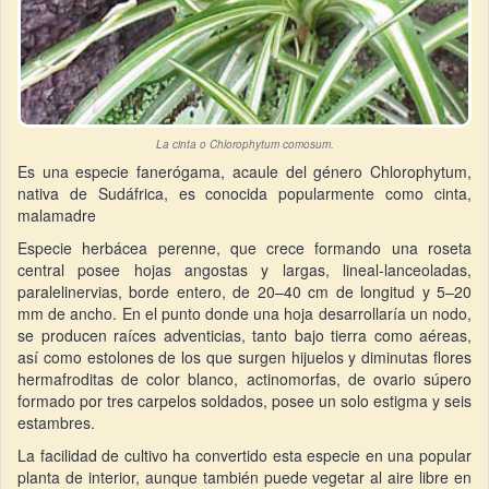
La cinta o Chlorophytum comosum.
Es una especie fanerógama, acaule del género Chlorophytum,
nativa de Sudáfrica, es conocida popularmente como cinta,
malamadre
Especie herbácea perenne, que crece formando una roseta
central posee hojas angostas y largas, lineal-lanceoladas,
paralelinervias, borde entero, de 20–40 cm de longitud y 5–20
mm de ancho. En el punto donde una hoja desarrollaría un nodo,
se producen raíces adventicias, tanto bajo tierra como aéreas,
así como estolones de los que surgen hijuelos y diminutas flores
hermafroditas de color blanco, actinomorfas, de ovario súpero
formado por tres carpelos soldados, posee un solo estigma y seis
estambres.
La facilidad de cultivo ha convertido esta especie en una popular
planta de interior, aunque también puede vegetar al aire libre en