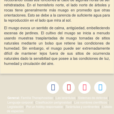
rehidratados. En el hemisferio norte, el lado norte de árboles y
rocas tiene generalmente más musgo en promedio que otras
orientaciones. Esto se debe a la carencia de suficiente agua para
la reproducción en el lado que mira al sol.
El musgo evoca un sentido de calma, antigüedad, embelleciendo
escenas de jardines. El cultivo del musgo se inicia a menudo
usando muestras trasplantadas de musgo tomadas de sitios
naturales mediante un bolso que retiene las condiciones de
humedad. Sin embargo, el musgo puede ser extremadamente
difícil de mantener lejos fuera de sus sitios de ocurrencia
naturales dado la sensibiliad que posee a las condiciones de luz,
humedad y circulación del aire.
General:
Familia Theraphosidae
|
Las tarántulas
|
Sistemas de defensa
|
Lenguaje corporal
|
Clasificación peligrosidad
|
Los nombres científicos
|
Legislación
|
Por un hobby responsable
|
Tarántulas y continentes
|
Listado
de especies