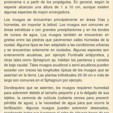
protonema o a partir de los propágulos. En general, según la
especie alcanzan una altura de 1 a 10 cm, aunque existen
algunas especies de mayor envergadura.
Los musgos se encuentran principalmente en áreas frías y
húmedas, sin importar la latitud. Los musgos son comunes en
áreas selváticas o con grandes precipitaciones y en los bordes
de cursos de agua. Los musgos también se encuentran en
grietas entre las piedras que pavimentan calles húmedas de la
ciudad. Algunos tipos se han adaptado a las condiciones urbanas
y se encuentran solamente en ciudades. Algunas especies son
enteramente acuáticas, por ejemplo Fontinalis antipyretica, y
otras tales como Sphagnum sp. habitan los pantanos y canales
de bajo caudal. Tales musgos acuáticos o semi-acuáticos pueden
exceder con creces las longitudes típicas de los musgos que se
asientan en la tierra. Las plantas individuales 20-30 cm o más de
largo son comunes en el Sphagnum por ejemplo.
Dondequiera que se asienten, los musgos requieren humedad
para sobrevivir debido al tamaño pequeño y a lo delgado de sus
tejidos, la carencia de cutícula (cubierta cerosa para prevenir
pérdida de agua), y la necesidad de agua para que ocurra la
fertilización. Algunos musgos pueden sobrevivir desecados,
recobrando todas sus funciones al cabo de algunas horas de ser