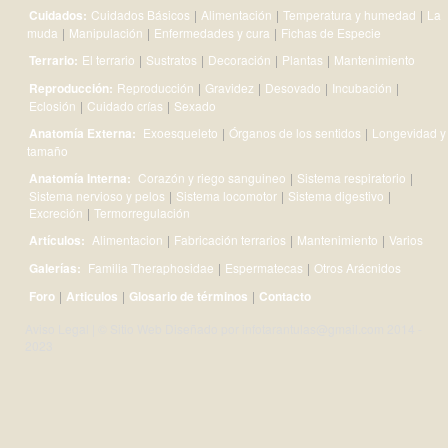
Cuidados:
Cuidados Básicos
|
Alimentación
|
Temperatura y humedad
|
La
muda
|
Manipulación
|
Enfermedades y cura
|
Fichas de Especie
Terrario:
El terrario
|
Sustratos
|
Decoración
|
Plantas
|
Mantenimiento
Reproducción:
Reproducción
|
Gravidez
|
Desovado
|
Incubación
|
Eclosión
|
Cuidado crías
|
Sexado
Anatomía Externa:
Exoesqueleto
|
Órganos de los sentidos
|
Longevidad y
tamaño
Anatomía Interna:
Corazón y riego sanguineo
|
Sistema respiratorio
|
Sistema nervioso y pelos
|
Sistema locomotor
|
Sistema digestivo
|
Excreción
|
Termorregulación
Artículos:
Alimentacion
|
Fabricación terrarios
|
Mantenimiento
|
Varios
Galerías:
Familia Theraphosidae
|
Espermatecas
|
Otros Arácnidos
Foro
|
Articulos
|
Glosario de términos
|
Contacto
Aviso Legal
| © Sitio Web Diseñado por
infotarantulas@gmail.com
2014 -
2023