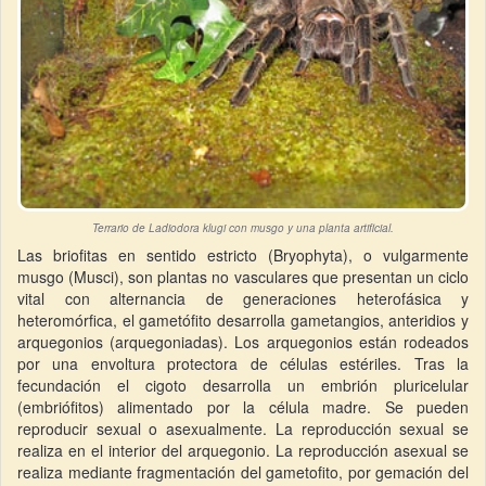
Terrario de Ladiodora klugi con musgo y una planta artificial.
Las briofitas en sentido estricto (Bryophyta), o vulgarmente
musgo (Musci), son plantas no vasculares que presentan un ciclo
vital con alternancia de generaciones heterofásica y
heteromórfica, el gametófito desarrolla gametangios, anteridios y
arquegonios (arquegoniadas). Los arquegonios están rodeados
por una envoltura protectora de células estériles. Tras la
fecundación el cigoto desarrolla un embrión pluricelular
(embriófitos) alimentado por la célula madre. Se pueden
reproducir sexual o asexualmente. La reproducción sexual se
realiza en el interior del arquegonio. La reproducción asexual se
realiza mediante fragmentación del gametofito, por gemación del