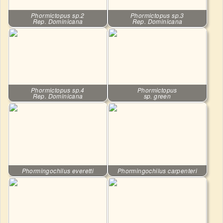
Phormictopus sp.2
Phormictopus sp.3
Rep. Dominicana
Rep. Dominicana
Phormictopus sp.4
Phormictopus
Rep. Dominicana
sp. green
Phormingochilus everetti
Phormingochilus carpenteri