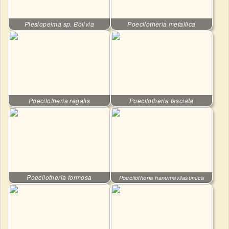
Plesiopelma sp. Bolivia
Poecilotheria metallica
Poecilotheria regalis
Poecilotheria fasciata
Poecilotheria formosa
Poecilotheria hanumavilasumica