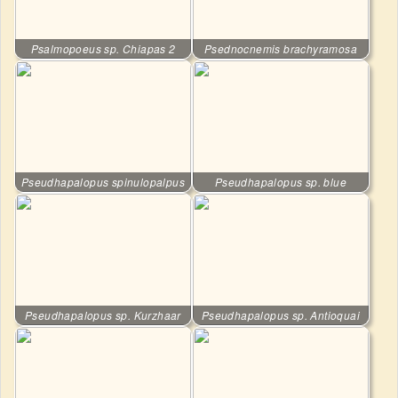
Psalmopoeus sp. Chiapas 2
Psednocnemis brachyramosa
Pseudhapalopus spinulopalpus
Pseudhapalopus sp. blue
Pseudhapalopus sp. Kurzhaar
Pseudhapalopus sp. Antioquai