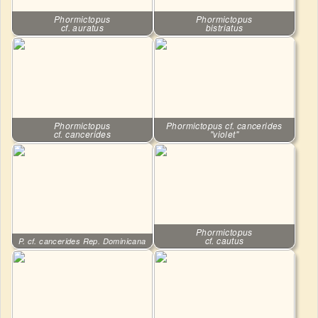
Phormictopus
Phormictopus
cf. auratus
bistriatus
Phormictopus
Phormictopus cf. cancerides
cf. cancerides
"violet"
Phormictopus
cf. cautus
P. cf. cancerides Rep. Dominicana