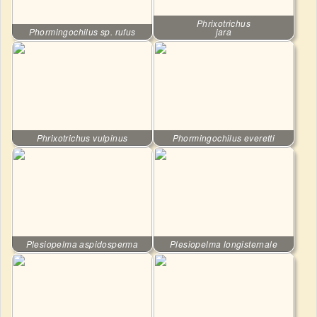
Phrixotrichus
Phormingochilus sp. rufus
jara
Phrixotrichus vulpinus
Phormingochilus everetti
Plesiopelma aspidosperma
Plesiopelma longisternale