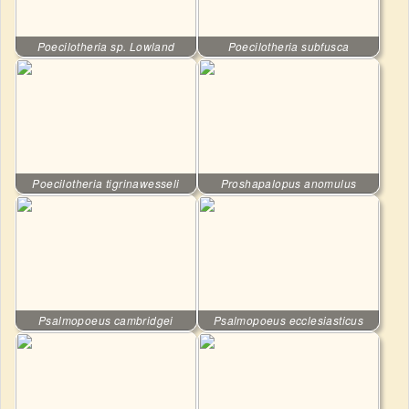
Poecilotheria sp. Lowland
Poecilotheria subfusca
Poecilotheria tigrinawesseli
Proshapalopus anomulus
Psalmopoeus cambridgei
Psalmopoeus ecclesiasticus