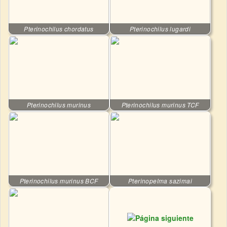
Pterinochilus chordatus
Pterinochilus lugardi
Pterinochilus murinus
Pterinochilus murinus TCF
Pterinochilus murinus BCF
Pterinopelma sazimai