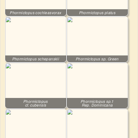
Phormictopus cochleasvorax
Phormictopus platus
Phormictopus schepanskii
Phormictopus sp. Green
Phormictopus
Phormictopus sp.1
cf. cubensis
Rep. Dominicana