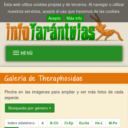
Esta web utiliza cookies propias y de terceros. Al navegar o utilizar
nuestros servicios, acepta el uso que hacemos de las cookies.
Acepto
Más info
MENÚ
Toggle
navigation
Galería de Theraphosidae
Pincha en las imágenes para ampliar y ver más fotos de cada
especie.
Búsqueda por género
Indice alfabético:
A
B-Ch
Ci-Ep
Eu-Ha
He-L
M-Pa