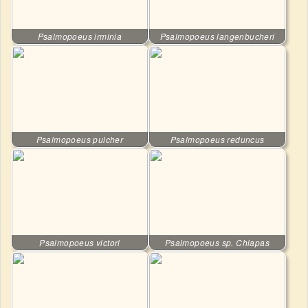
Psalmopoeus irminia
Psalmopoeus langenbucheri
Psalmopoeus pulcher
Psalmopoeus reduncus
Psalmopoeus victori
Psalmopoeus sp. Chiapas