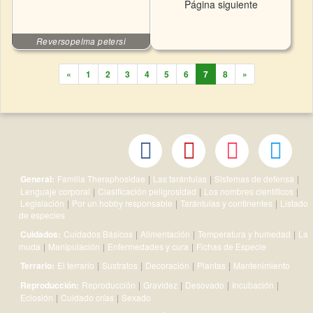
Página siguiente
Reversopelma petersi
Back
Next
«
1
2
3
4
5
6
7
8
»
General:
Familia Theraphosidae
|
Las tarántulas
|
Sistemas de defensa
|
Lenguaje corporal
|
Clasificación peligrosidad
|
Los nombres científicos
|
Legislación
|
Por un hobby responsable
|
Tarántulas y continentes
|
Listado
de especies
Cuidados:
Cuidados Básicos
|
Alimentación
|
Temperatura y humedad
|
La
muda
|
Manipulación
|
Enfermedades y cura
|
Fichas de Especie
Terrario:
El terrario
|
Sustratos
|
Decoración
|
Plantas
|
Mantenimiento
Reproducción:
Reproducción
|
Gravidez
|
Desovado
|
Incubación
|
Eclosión
|
Cuidado crías
|
Sexado