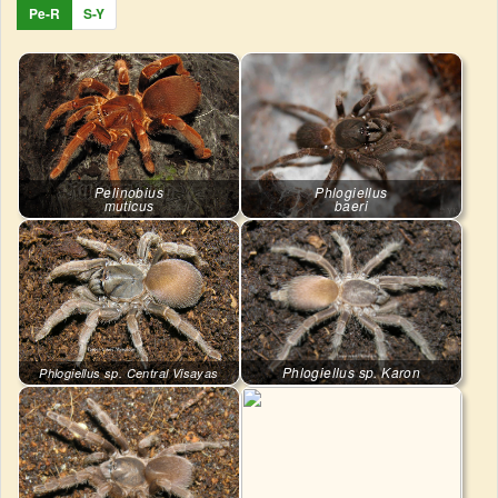
Pe-R
S-Y
Pelinobius
Phlogiellus
muticus
baeri
Phlogiellus sp. Karon
Phlogiellus sp. Central Visayas